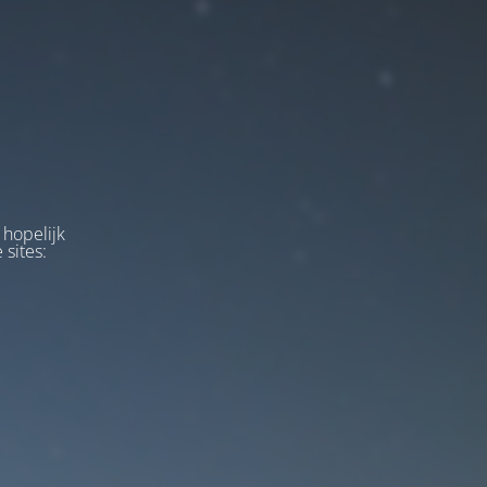
 hopelijk
 sites: