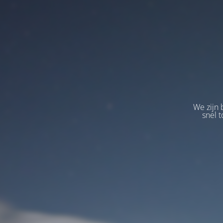
We zijn 
snel t