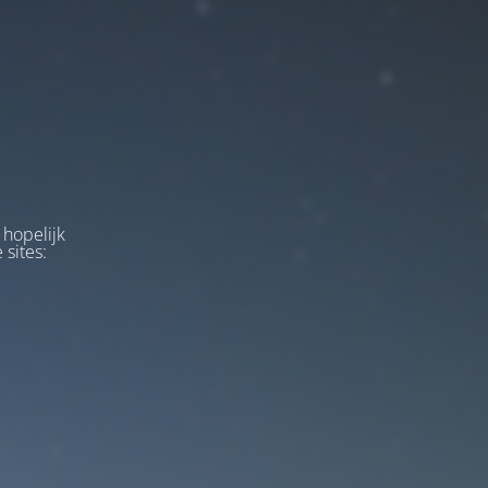
 hopelijk
 sites: