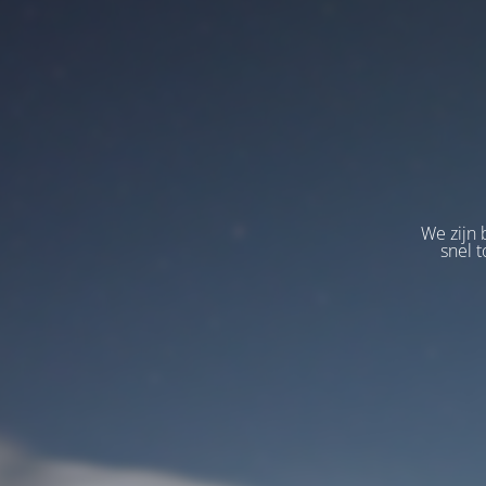
We zijn 
snel t