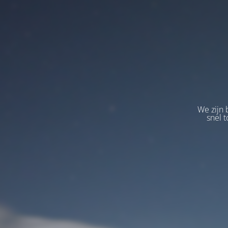
We zijn 
snel t