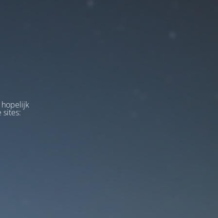
 hopelijk
 sites: