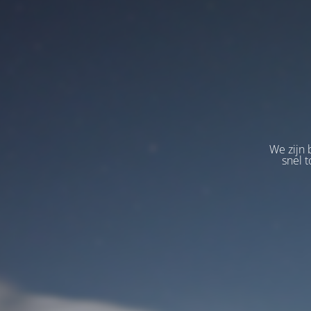
We zijn 
snel t