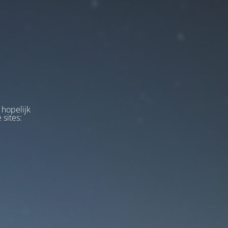
 hopelijk
 sites: