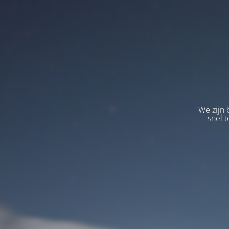
We zijn 
snel t