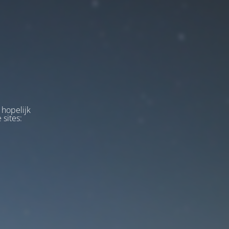
 hopelijk
 sites: