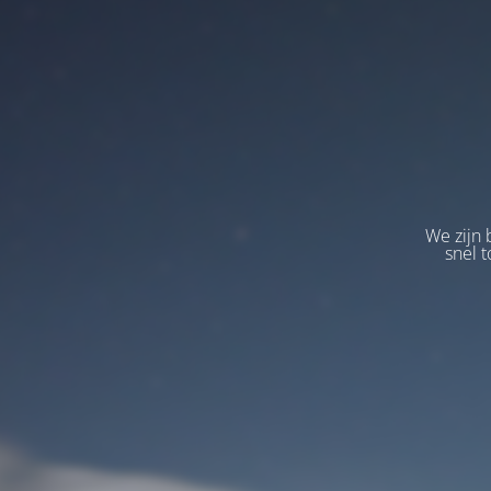
We zijn 
snel t