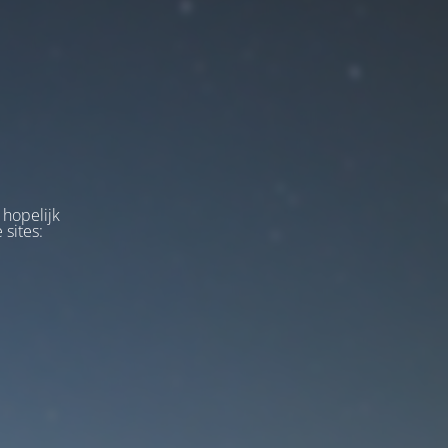
 hopelijk
 sites: