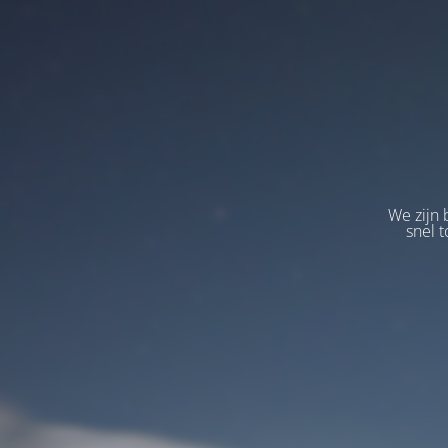
We zijn 
snel t