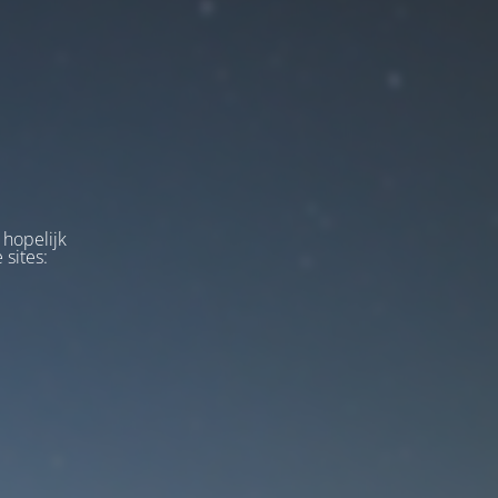
 hopelijk
 sites: