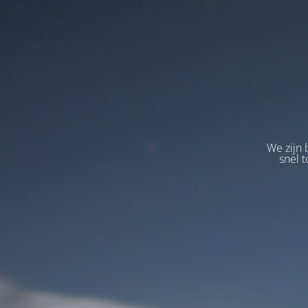
We zijn 
snel t