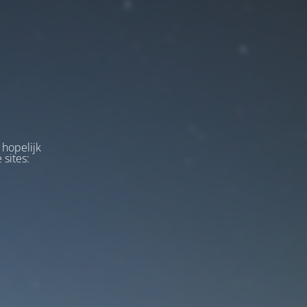
 hopelijk
 sites: