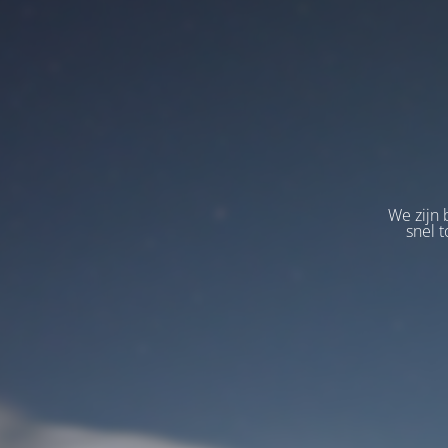
We zijn 
snel t