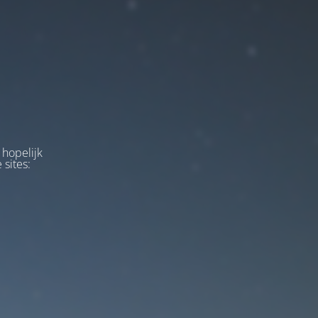
 hopelijk
 sites: