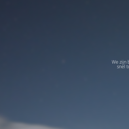
We zijn 
snel t