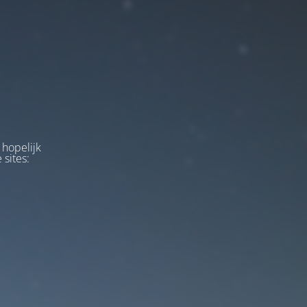
 hopelijk
 sites: